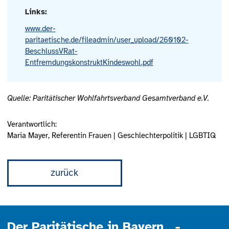
Links:
www.der-
paritaetische.de/fileadmin/user_upload/260102-
BeschlussVRat-
EntfremdungskonstruktKindeswohl.pdf
Quelle: Paritätischer Wohlfahrtsverband Gesamtverband e.V.
Verantwortlich:
Maria Mayer, Referentin Frauen | Geschlechterpolitik | LGBTIQ
zurück
Der Paritätische in Bayern -