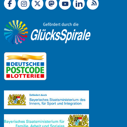
Link zu X (Ex-Twitter)
RSS-Feed
Link zu Facebook
Link zu Mastodon
LinkedIn
Link zu Instagram
Link zu YouTube