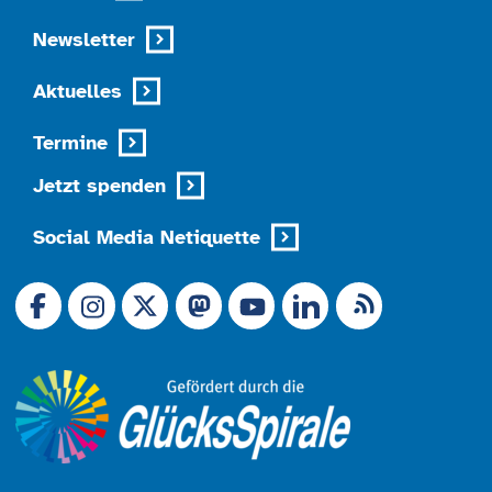
Newsletter
Aktuelles
Termine
Jetzt spenden
Social Media Netiquette
Link zu X (Ex-Twitter)
RSS-Feed
Link zu Facebook
Link zu Mastodon
LinkedIn
Link zu Instagram
Link zu YouTube