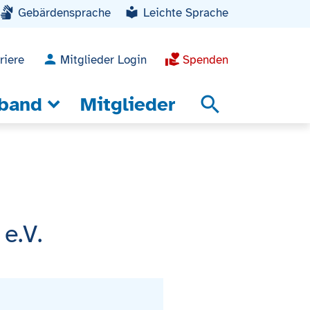
Gebärdensprache
Leichte Sprache
riere
Mitglieder Login
Spenden
band
Mitglieder
search
e.V.