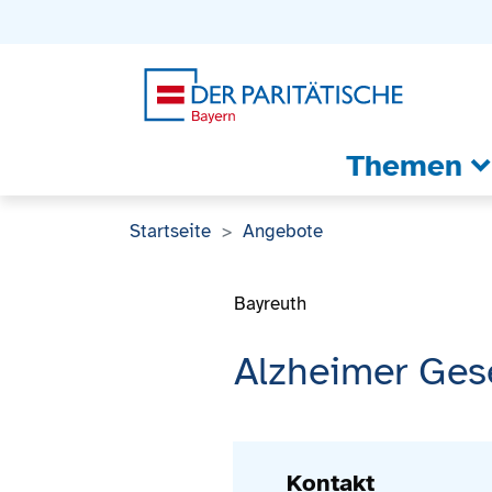
Zum Inhalt
Zum Footer
Zur weiterführenden Informationen
Themen
Startseite
Angebote
Bayreuth
Alzheimer Gese
Kontakt