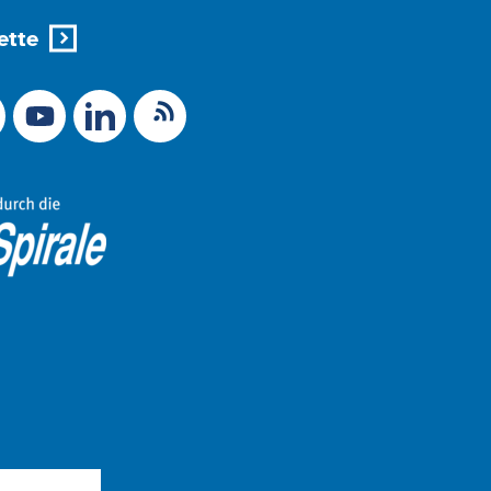
ette
X (Ex-Twitter)
RSS-Feed
 zu Mastodon
LinkedIn
Link zu YouTube