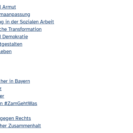
d Armut
limaanpassung
g in der Sozialen Arbeit
che Transformation
nd Demokratie
tgestalten
Leben
cher in Bayern
z
er
on #ZamGehtWas
t gegen Rechts
icher Zusammenhalt