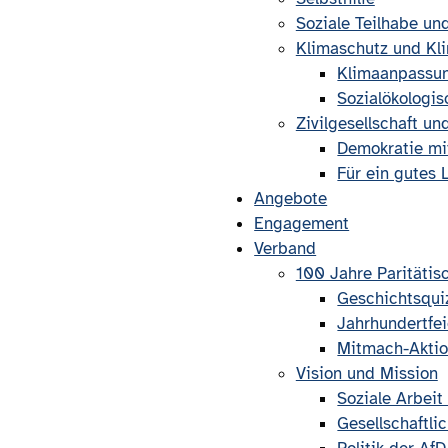
Soziale Teilhabe un
Klimaschutz und K
Klimaanpassun
Sozialökologis
Zivilgesellschaft u
Demokratie mi
Für ein gutes 
Angebote
Engagement
Verband
100 Jahre Paritätis
Geschichtsqui
Jahrhundertfei
Mitmach-Akti
Vision und Mission
Soziale Arbei
Gesellschaftl