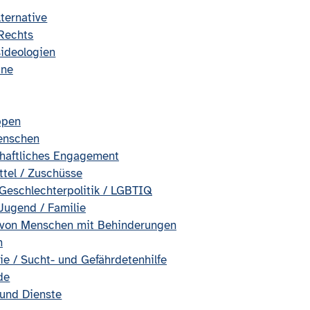
lternative
Rechts
ideologien
ane
ppen
enschen
haftliches Engagement
ttel / Zuschüsse
 Geschlechterpolitik / LGBTIQ
 Jugend / Familie
 von Menschen mit Behinderungen
n
ie / Sucht- und Gefährdetenhilfe
de
 und Dienste