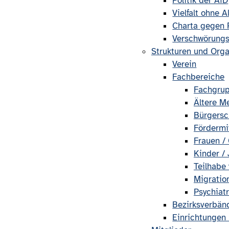
Politik der AfD
Vielfalt ohne A
Charta gegen 
Verschwörungs
Strukturen und Org
Verein
Fachbereiche
Fachgru
Ältere M
Bürgersc
Fördermi
Frauen /
Kinder /
Teilhabe
Migratio
Psychiatr
Bezirksverbän
Einrichtungen