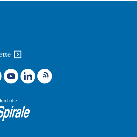
ette
X (Ex-Twitter)
RSS-Feed
 zu Mastodon
LinkedIn
Link zu YouTube