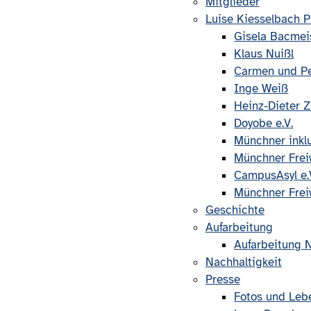
Mitglieder
Luise Kiesselbach P
Gisela Bacmei
Klaus Nuißl
Carmen und Pe
Inge Weiß
Heinz-Dieter
Doyobe e.V.
Münchner inklu
Münchner Freiwi
CampusAsyl e.
Münchner Freiwi
Geschichte
Aufarbeitung
Aufarbeitung 
Nachhaltigkeit
Presse
Fotos und Leb