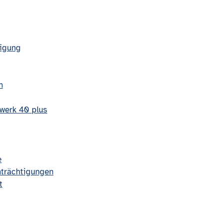
tigung
n
zwerk 40 plus
e
trächtigungen
t