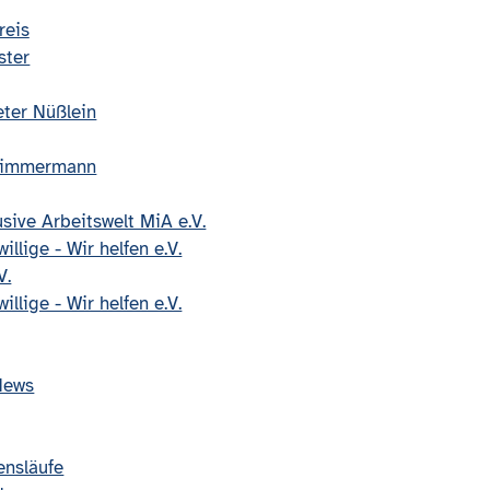
reis
ster
ter Nüßlein
 Zimmermann
sive Arbeitswelt MiA e.V.
llige - Wir helfen e.V.
V.
llige - Wir helfen e.V.
News
ensläufe