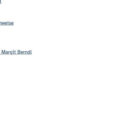
d
nweise
 Margit Berndl