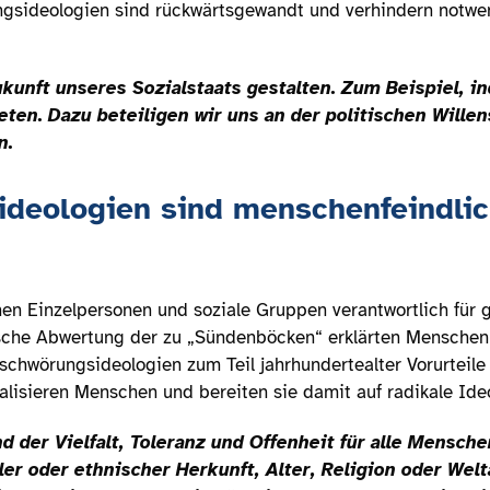
ngsideologien sind rückwärtsgewandt und verhindern notwen
unft unseres Sozialstaats gestalten. Zum Beispiel, in
ten. Dazu beteiligen wir uns an der politischen Wille
n.
ideologien sind menschenfeindli
n Einzelpersonen und soziale Gruppen verantwortlich für g
ische Abwertung der zu „Sündenböcken“ erklärten Mensche
rschwörungsideologien zum Teil jahrhundertealter Vorurteile
lisieren Menschen und bereiten sie damit auf radikale Ideo
d der Vielfalt, Toleranz und Offenheit für alle Mensch
ler oder ethnischer Herkunft, Alter, Religion oder Wel