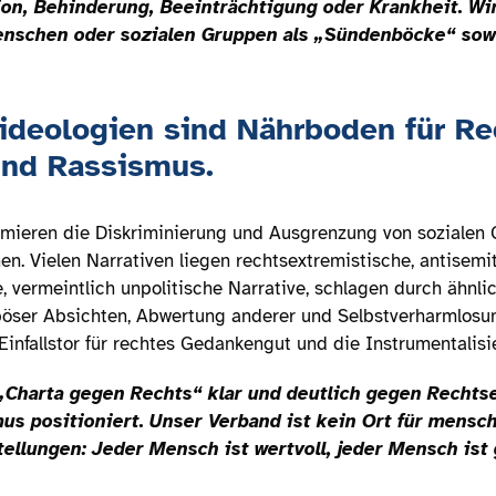
tion, Behinderung, Beeinträchtigung oder Krankheit. Wi
enschen oder sozialen Gruppen als „Sündenböcke“ sow
ideologien sind Nährboden für R
und Rassismus.
imieren die Diskriminierung und Ausgrenzung von sozialen
n. Vielen Narrativen liegen rechtsextremistische, antisemit
, vermeintlich unpolitische Narrative, schlagen durch ähnl
 böser Absichten, Abwertung anderer und Selbstverharmlosu
infallstor für rechtes Gedankengut und die Instrumentalisi
„Charta gegen Rechts“ klar und deutlich gegen Recht
s positioniert. Unser Verband ist kein Ort für mensc
ellungen: Jeder Mensch ist wertvoll, jeder Mensch ist g