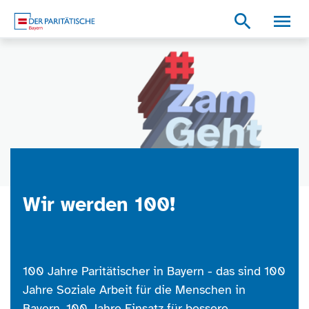
Zum Inhalt
Zum Footer
Zur weiterführenden Informationen
search
Wir werden 100!
100 Jahre Paritätischer in Bayern - das sind 100
Jahre Soziale Arbeit für die Menschen in
Bayern, 100 Jahre Einsatz für bessere