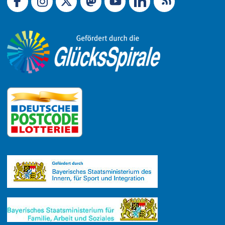
Link zu X (Ex-Twitter)
RSS-Feed
Link zu Facebook
Link zu Mastodon
LinkedIn
Link zu Instagram
Link zu YouTube