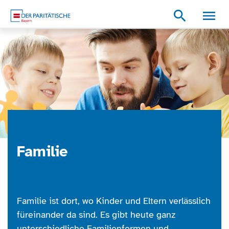
Zum Inhalt
Zum Footer
Zur weiterführenden Informationen
search
Familie
Familie ist dort, wo Kinder und Eltern verlässlich
füreinander da sind. Es gibt heute ganz
unterschiedliche Familienformen und