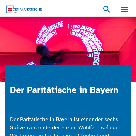
Zum Inhalt
Zum Footer
Zur weiterführenden Informationen
search
Der Paritätische in Bayern
Der Paritätische in Bayern ist einer der sechs
Spitzenverbände der Freien Wohlfahrtspflege.
Wir treten ein für Toleranz, Offenheit und