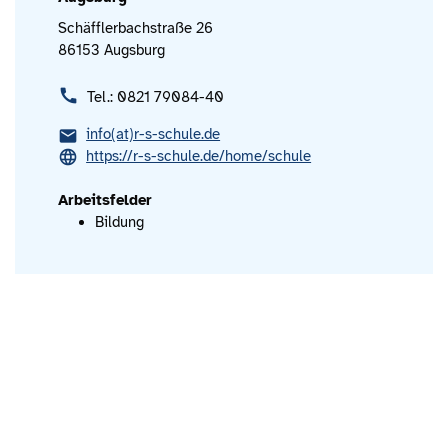
Schäfflerbachstraße 26
86153 Augsburg
Tel.: 0821 79084-40
info(at)r-s-schule.de
https://r-s-schule.de/home/schule
Arbeitsfelder
Bildung