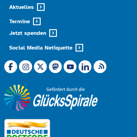
Aktuelles
Termine
Jetzt spenden
Social Media Netiquette
Link zu X (Ex-Twitter)
RSS-Feed
Link zu Facebook
Link zu Mastodon
LinkedIn
Link zu Instagram
Link zu YouTube