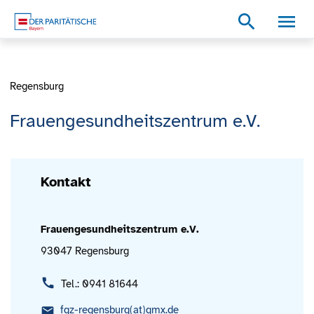
Zum Inhalt
Zum Footer
Zur weiterführenden Informationen
search
Regensburg
Frauengesundheitszentrum e.V.
Kontakt
Frauengesundheitszentrum e.V.
93047 Regensburg
Tel.: 0941 81644
fgz-regensburg(at)gmx.de