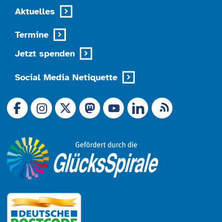
Aktuelles
Termine
Jetzt spenden
Social Media Netiquette
Link zu X (Ex-Twitter)
RSS-Feed
Link zu Facebook
Link zu Mastodon
LinkedIn
Link zu Instagram
Link zu YouTube