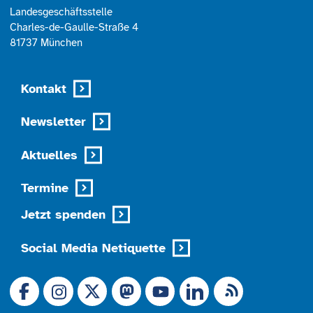
Landesgeschäftsstelle
Charles-de-Gaulle-Straße 4
81737 München
Kontakt
Newsletter
Aktuelles
Termine
Jetzt spenden
Social Media Netiquette
Link zu X (Ex-Twitter)
RSS-Feed
Link zu Facebook
Link zu Mastodon
LinkedIn
Link zu Instagram
Link zu YouTube