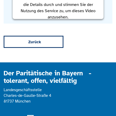
die Details durch und stimmen Sie der
Nutzung des Service zu, um dieses Video
anzusehen.
Mehr Informationen
Zurück
Akzeptieren
powered by
Usercentrics Consent
Management Platform
Der Paritätische in Bayern -
tolerant, offen, vielfältig
Landesgeschäftsstelle
Charles-de-Gaulle-Straße 4
81737 München