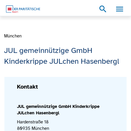
Zum Inhalt
Zum Footer
Zur weiterführenden Informationen
search
München
JUL gemeinnützige GmbH
Kinderkrippe JULchen Hasenbergl
Kontakt
JUL gemeinnützige GmbH Kinderkrippe
JULchen Hasenbergl
Hardenstraße 18
80935 München