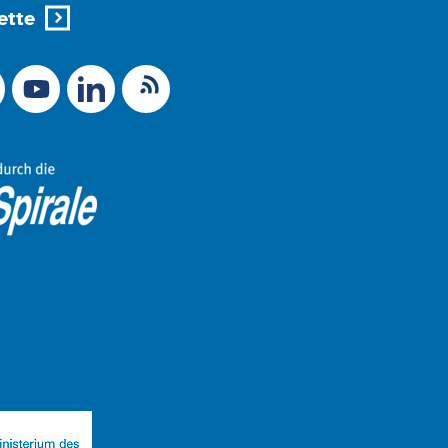
ette
X (Ex-Twitter)
RSS-Feed
 zu Mastodon
LinkedIn
Link zu YouTube