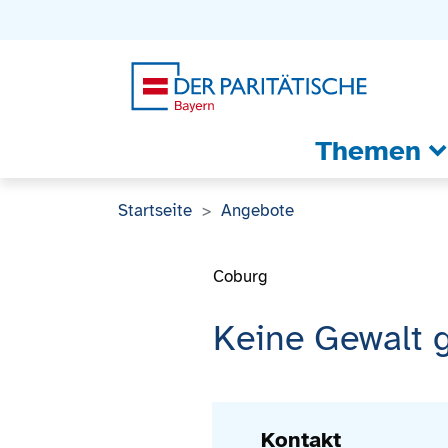
Zum Inhalt
Zum Footer
Zur weiterführenden Informationen
Themen
Startseite
Angebote
Coburg
Keine Gewalt g
Kontakt