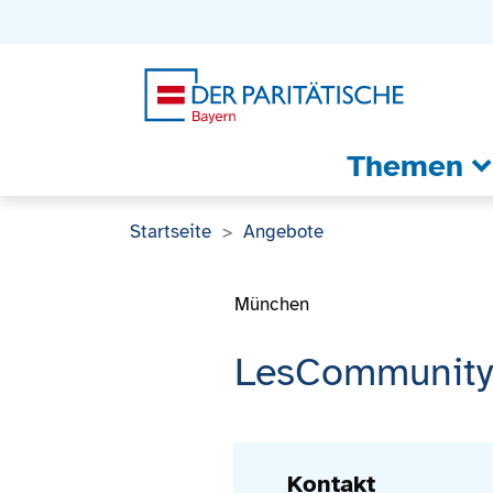
Zum Inhalt
Zum Footer
Zur weiterführenden Informationen
Themen
Startseite
Angebote
München
LesCommunity 
Kontakt