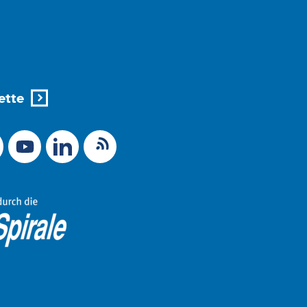
ette
X (Ex-Twitter)
RSS-Feed
 zu Mastodon
LinkedIn
Link zu YouTube