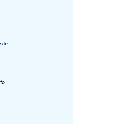
y.de
fe