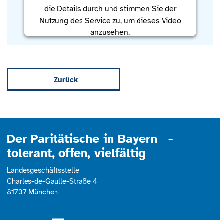
die Details durch und stimmen Sie der
Nutzung des Service zu, um dieses Video
anzusehen.
Mehr Informationen
Zurück
Akzeptieren
powered by
Usercentrics Consent
Management Platform
Der Paritätische in Bayern -
tolerant, offen, vielfältig
Landesgeschäftsstelle
Charles-de-Gaulle-Straße 4
81737 München