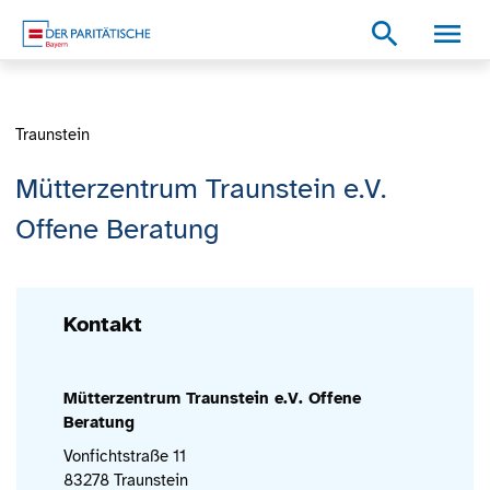
Zum Inhalt
Zum Footer
Zur weiterführenden Informationen
search
Traunstein
Mütterzentrum Traunstein e.V.
Offene Beratung
Kontakt
Mütterzentrum Traunstein e.V. Offene
Beratung
Vonfichtstraße 11
83278 Traunstein