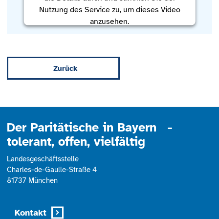
Nutzung des Service zu, um dieses Video
anzusehen.
Mehr Informationen
Zurück
Akzeptieren
powered by
Usercentrics Consent
Management Platform
Der Paritätische in Bayern -
tolerant, offen, vielfältig
Landesgeschäftsstelle
Charles-de-Gaulle-Straße 4
81737 München
Kontakt