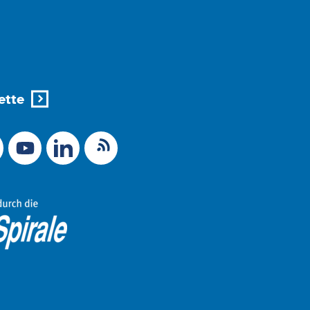
ette
X (Ex-Twitter)
RSS-Feed
 zu Mastodon
LinkedIn
Link zu YouTube