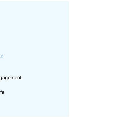
de
ngagement
fe