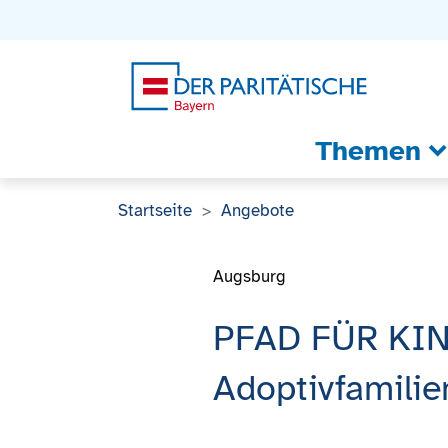
Zum Inhalt
Zum Footer
Zur weiterführenden Informationen
Themen
Startseite
Angebote
Augsburg
PFAD FÜR KIND
Adoptivfamilien