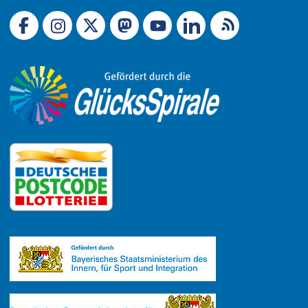
Link zu X (Ex-Twitter)
RSS-Feed
Link zu Facebook
Link zu Mastodon
LinkedIn
Link zu Instagram
Link zu YouTube