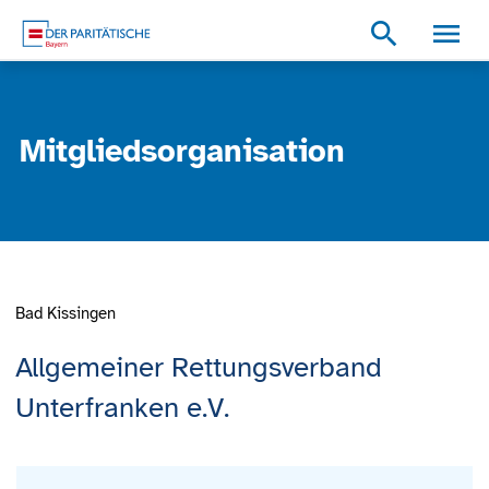
Zum Inhalt
Zum Footer
Zur weiterführenden Informationen
search
Mitgliedsorganisation
Bad Kissingen
Allgemeiner Rettungsverband
Unterfranken e.V.