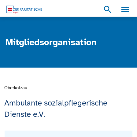
Zum Inhalt
Zum Footer
Zur weiterführenden Informationen
search
Mitgliedsorganisation
Oberkotzau
Ambulante sozialpflegerische
Dienste e.V.