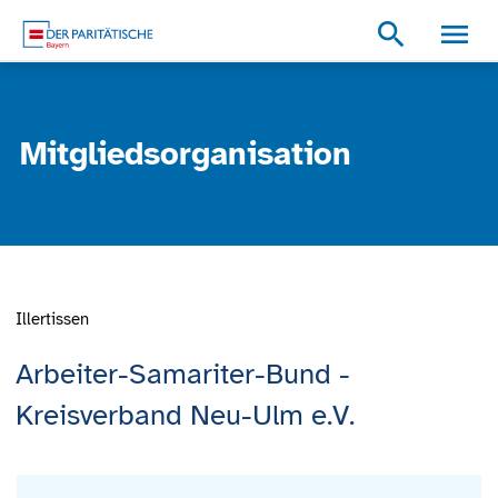
Zum Inhalt
Zum Footer
Zur weiterführenden Informationen
search
Mitgliedsorganisation
Illertissen
Arbeiter-Samariter-Bund -
Kreisverband Neu-Ulm e.V.