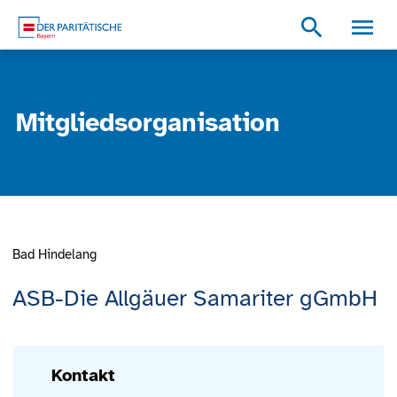
Zum Inhalt
Zum Footer
Zur weiterführenden Informationen
search
Mitgliedsorganisation
Bad Hindelang
ASB-Die Allgäuer Samariter gGmbH
Kontakt