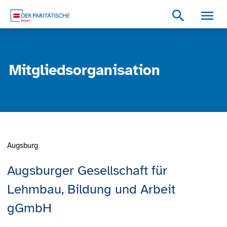
Zum Inhalt
Zum Footer
Zur weiterführenden Informationen
search
Mitgliedsorganisation
Augsburg
Augsburger Gesellschaft für
Lehmbau, Bildung und Arbeit
gGmbH