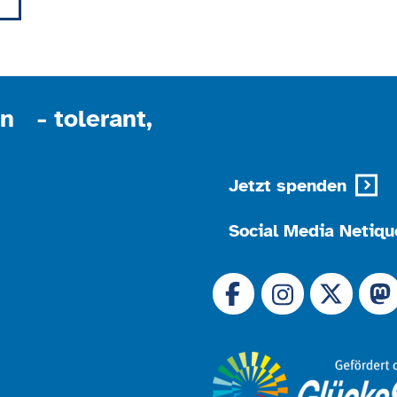
powered by
Usercentrics Consent Management
Platform
n - tolerant,
Jetzt spenden
Social Media Netiqu
Link zu 
Link zu Facebook
Link
Link zu Instagram