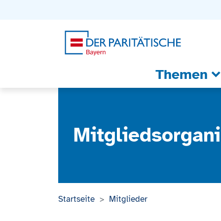
Zum Inhalt
Zum Footer
Zur weiterführenden Informationen
Themen
Mitgliedsorgani
Startseite
Mitglieder