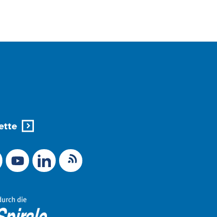
ette
X (Ex-Twitter)
RSS-Feed
 zu Mastodon
LinkedIn
Link zu YouTube