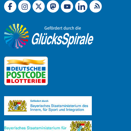
Link zu X (Ex-Twitter)
RSS-Feed
Link zu Facebook
Link zu Mastodon
LinkedIn
Link zu Instagram
Link zu YouTube