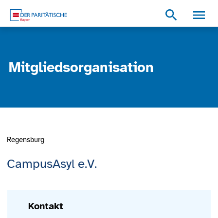
Zum Inhalt
Zum Footer
Zur weiterführenden Informationen
search
Mitgliedsorganisation
Regensburg
CampusAsyl e.V.
Kontakt