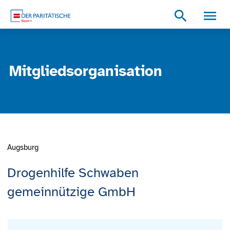
Zum Inhalt
Zum Footer
Zur weiterführenden Informationen
search
Mitgliedsorganisation
Augsburg
Drogenhilfe Schwaben
gemeinnützige GmbH