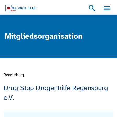
Zum Inhalt
Zum Footer
Zur weiterführenden Informationen
search
Mitgliedsorganisation
Regensburg
Drug Stop Drogenhilfe Regensburg
e.V.