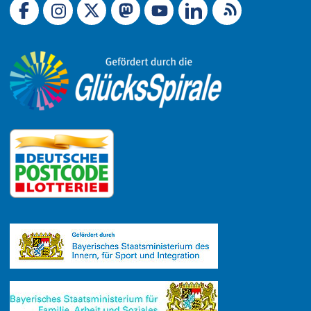
Link zu X (Ex-Twitter)
RSS-Feed
Link zu Facebook
Link zu Mastodon
LinkedIn
Link zu Instagram
Link zu YouTube