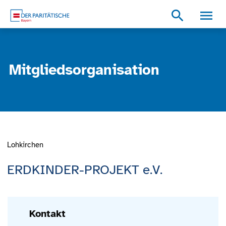
Zum Inhalt
Zum Footer
Zur weiterführenden Informationen
search
Mitgliedsorganisation
Lohkirchen
ERDKINDER-PROJEKT e.V.
Kontakt