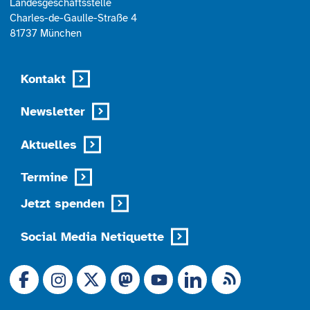
Landesgeschäftsstelle
Charles-de-Gaulle-Straße 4
81737 München
Kontakt
Newsletter
Aktuelles
Termine
Jetzt spenden
Social Media Netiquette
Link zu X (Ex-Twitter)
RSS-Feed
Link zu Facebook
Link zu Mastodon
LinkedIn
Link zu Instagram
Link zu YouTube