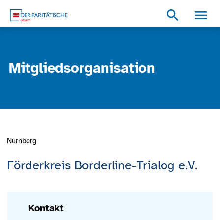
Zum Inhalt
Zum Footer
Zur weiterführenden Informationen
search
Mitgliedsorganisation
Nürnberg
Förderkreis Borderline-Trialog e.V.
Kontakt