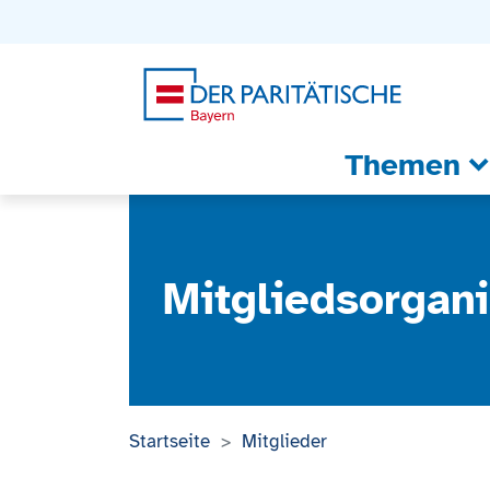
Zum Inhalt
Zum Footer
Zur weiterführenden Informationen
Themen
Mitgliedsorgani
Startseite
Mitglieder