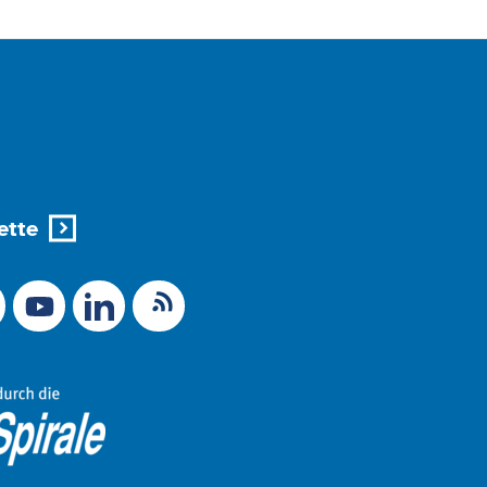
ette
X (Ex-Twitter)
RSS-Feed
 zu Mastodon
LinkedIn
Link zu YouTube