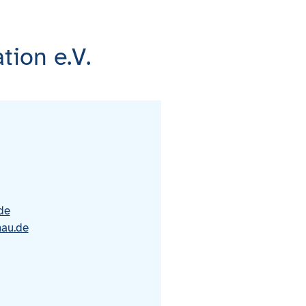
tion e.V.
de
hau.de