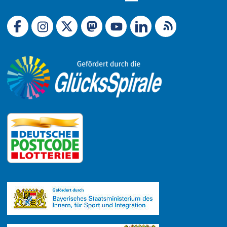
Link zu X (Ex-Twitter)
RSS-Feed
Link zu Facebook
Link zu Mastodon
LinkedIn
Link zu Instagram
Link zu YouTube