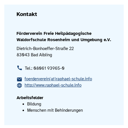
Kontakt
Förderverein Freie Heilpädagogische
Waldorfschule Rosenheim und Umgebung e.V.
Dietrich-Bonhoeffer-Straße 22
83043 Bad Aibling
Tel.: 08061 93965-0
foerderverein(at)raphael-schule.info
http://www.raphael-schule.info
Arbeitsfelder
Bildung
Menschen mit Behinderungen