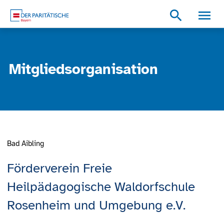
Zum Inhalt
Zum Footer
Zur weiterführenden Informationen
search
Mitgliedsorganisation
Bad Aibling
Förderverein Freie
Heilpädagogische Waldorfschule
Rosenheim und Umgebung e.V.