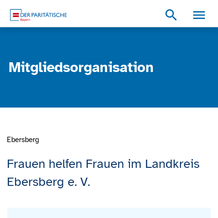
Zum Inhalt
Zum Footer
Zur weiterführenden Informationen
search
Mitgliedsorganisation
Ebersberg
Frauen helfen Frauen im Landkreis
Ebersberg e. V.