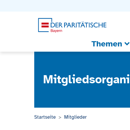
Zum Inhalt
Zum Footer
Zur weiterführenden Informationen
Themen
Mitgliedsorgani
Startseite
Mitglieder