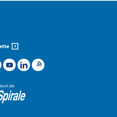
ette
X (Ex-Twitter)
RSS-Feed
 zu Mastodon
LinkedIn
Link zu YouTube