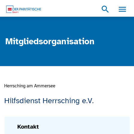
Zum Inhalt
Zum Footer
Zur weiterführenden Informationen
search
Mitgliedsorganisation
Herrsching am Ammersee
Hilfsdienst Herrsching e.V.
Kontakt