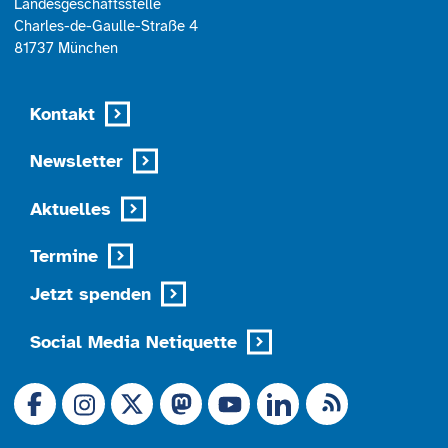
Landesgeschäftsstelle
Charles-de-Gaulle-Straße 4
81737 München
Kontakt
Newsletter
Aktuelles
Termine
Jetzt spenden
Social Media Netiquette
Link zu X (Ex-Twitter)
RSS-Feed
Link zu Facebook
Link zu Mastodon
LinkedIn
Link zu Instagram
Link zu YouTube