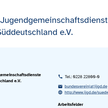
e Jugendgemeinschaftsdiens
üddeutschland e.V.
gemeinschaftsdienste
Tel.: 0228 22800-0
chland e.V.
bundesverein(at)ijgd.de
http://www.ijgd.de/sued
Arbeitsfelder