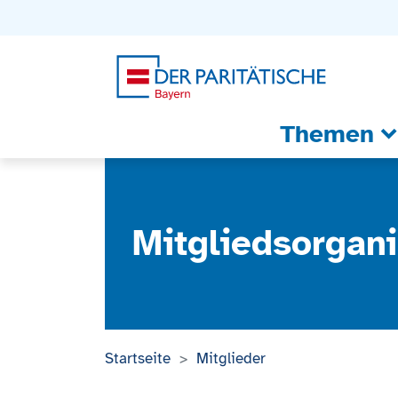
Zum Inhalt
Zum Footer
Zur weiterführenden Informationen
Themen
Mitgliedsorgani
Startseite
Mitglieder