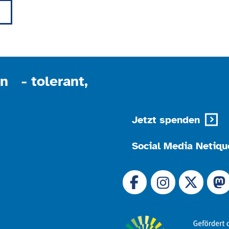
Akzeptieren
powered by
Usercentrics Consent Management
Platform
n - tolerant,
Jetzt spenden
Social Media Netiqu
Link zu 
Link zu Facebook
Link
Link zu Instagram