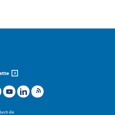
ette
X (Ex-Twitter)
RSS-Feed
 zu Mastodon
LinkedIn
Link zu YouTube