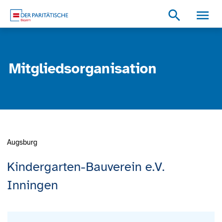
Zum Inhalt
Zum Footer
Zur weiterführenden Informationen
search
Mitgliedsorganisation
Augsburg
Kindergarten-Bauverein e.V.
Inningen