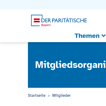
Zum Inhalt
Zum Footer
Zur weiterführenden Informationen
Themen
Mitgliedsorgani
Startseite
Mitglieder