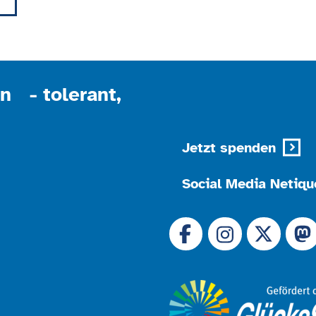
powered by
Usercentrics Consent Management
Platform
n - tolerant,
Jetzt spenden
Social Media Netiqu
Link zu 
Link zu Facebook
Link
Link zu Instagram