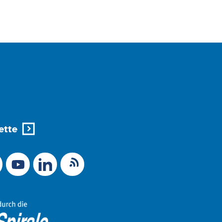
ette
X (Ex-Twitter)
RSS-Feed
 zu Mastodon
LinkedIn
Link zu YouTube