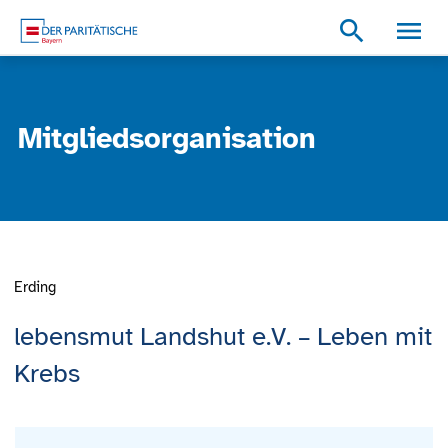
Zum Inhalt
Zum Footer
Zur weiterführenden Informationen
search
Mitgliedsorganisation
Erding
lebensmut Landshut e.V. – Leben mit
Krebs