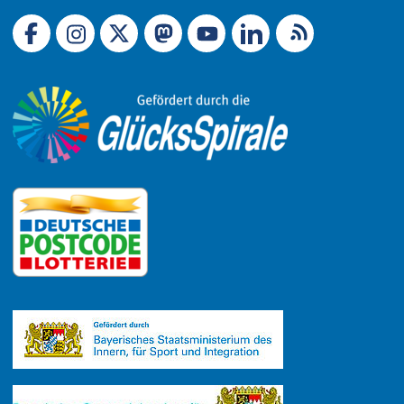
Link zu X (Ex-Twitter)
RSS-Feed
Link zu Facebook
Link zu Mastodon
LinkedIn
Link zu Instagram
Link zu YouTube