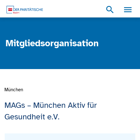
Zum Inhalt
Zum Footer
Zur weiterführenden Informationen
search
Mitgliedsorganisation
München
MAGs – München Aktiv für
Gesundheit e.V.