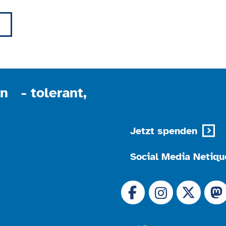
Akzeptieren
powered by
Usercentrics Consent Management
Platform
n - tolerant,
Jetzt spenden
Social Media Netiqu
Link zu 
Link zu Facebook
Link
Link zu Instagram