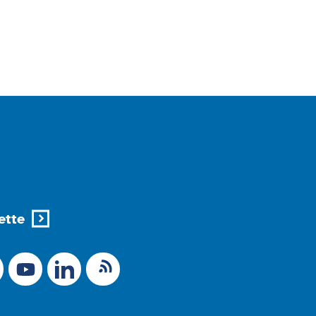
ette
X (Ex-Twitter)
RSS-Feed
 zu Mastodon
LinkedIn
Link zu YouTube