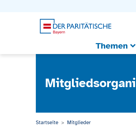
Zum Inhalt
Zum Footer
Zur weiterführenden Informationen
Themen
Mitgliedsorgani
Startseite
Mitglieder