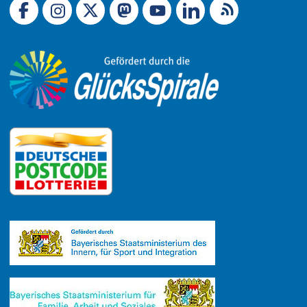
Link zu X (Ex-Twitter)
RSS-Feed
Link zu Facebook
Link zu Mastodon
LinkedIn
Link zu Instagram
Link zu YouTube