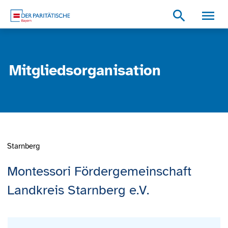
Zum Inhalt
Zum Footer
Zur weiterführenden Informationen
search
Mitgliedsorganisation
Starnberg
Montessori Fördergemeinschaft
Landkreis Starnberg e.V.