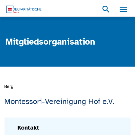
Zum Inhalt
Zum Footer
Zur weiterführenden Informationen
search
Mitgliedsorganisation
Berg
Montessori-Vereinigung Hof e.V.
Kontakt