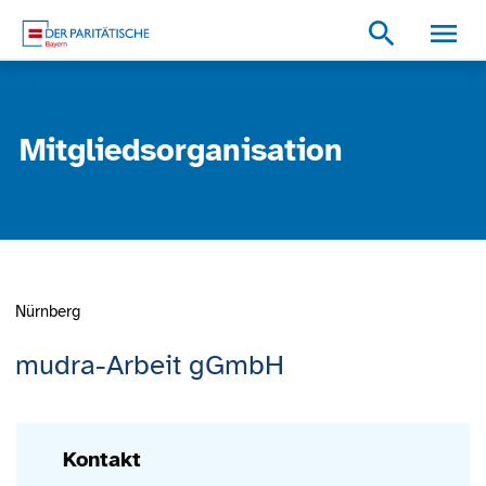
Zum Inhalt
Zum Footer
Zur weiterführenden Informationen
search
Mitgliedsorganisation
Nürnberg
mudra-Arbeit gGmbH
Kontakt