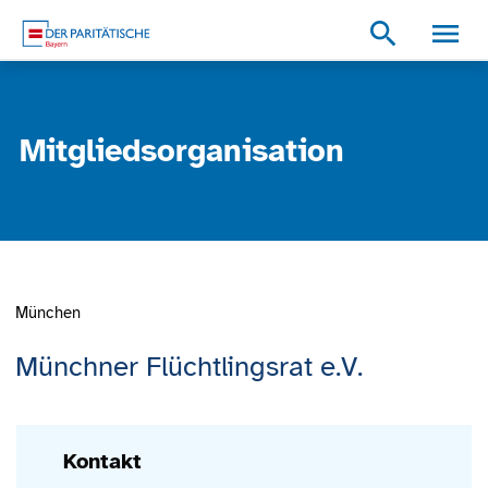
Zum Inhalt
Zum Footer
Zur weiterführenden Informationen
search
Mitgliedsorganisation
München
Münchner Flüchtlingsrat e.V.
Kontakt