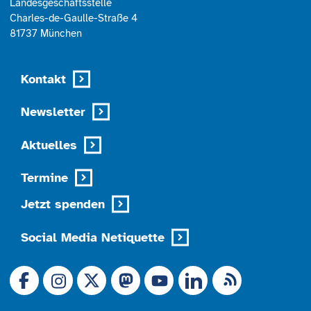
Landesgeschäftsstelle
Charles-de-Gaulle-Straße 4
81737 München
Kontakt
Newsletter
Aktuelles
Termine
Jetzt spenden
Social Media Netiquette
Link zu X (Ex-Twitter)
RSS-Feed
Link zu Facebook
Link zu Mastodon
LinkedIn
Link zu Instagram
Link zu YouTube