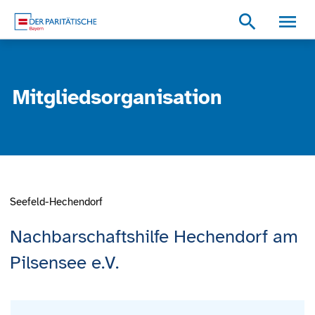
Zum Inhalt
Zum Footer
Zur weiterführenden Informationen
search
Mitgliedsorganisation
Seefeld-Hechendorf
Nachbarschaftshilfe Hechendorf am
Pilsensee e.V.