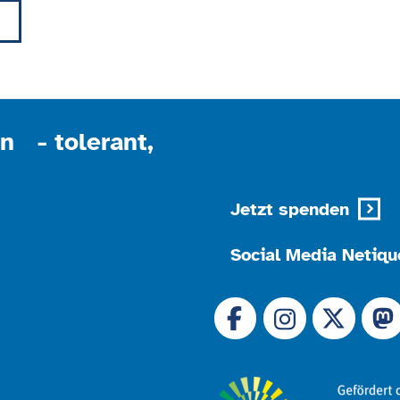
Akzeptieren
powered by
Usercentrics Consent Management
Platform
n - tolerant,
Jetzt spenden
Social Media Netiqu
Link zu 
Link zu Facebook
Link
Link zu Instagram