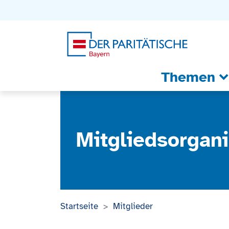
Zum Inhalt
Zum Footer
Zur weiterführenden Informationen
Themen
Mitgliedsorgani
Startseite
Mitglieder