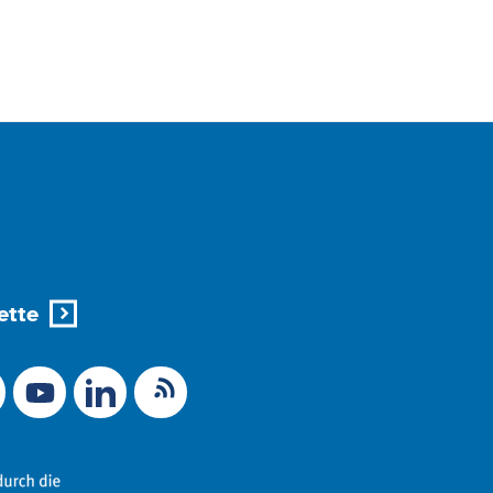
ette
X (Ex-Twitter)
RSS-Feed
 zu Mastodon
LinkedIn
Link zu YouTube