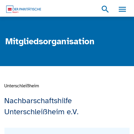
Zum Inhalt
Zum Footer
Zur weiterführenden Informationen
search
Mitgliedsorganisation
Unterschleißheim
Nachbarschaftshilfe
Unterschleißheim e.V.