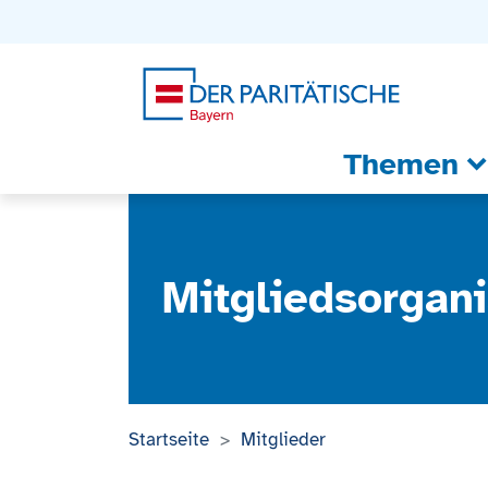
Zum Inhalt
Zum Footer
Zur weiterführenden Informationen
Themen
Mitgliedsorgani
Startseite
Mitglieder