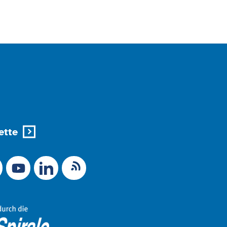
ette
X (Ex-Twitter)
RSS-Feed
 zu Mastodon
LinkedIn
Link zu YouTube