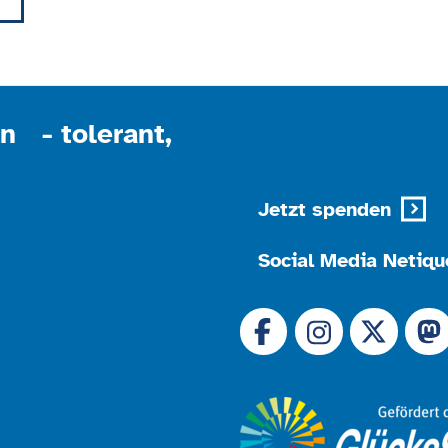
powered by
Usercentrics Consent Management
Platform
n - tolerant,
Jetzt spenden
Social Media Netiqu
Link zu 
Link zu Facebook
Link
Link zu Instagram