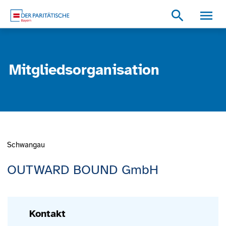
Zum Inhalt
Zum Footer
Zur weiterführenden Informationen
search
Mitgliedsorganisation
Schwangau
OUTWARD BOUND GmbH
Kontakt