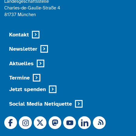
Landesgeschäftsstelle
Charles-de-Gaulle-Straße 4
81737 München
Kontakt
Newsletter
Aktuelles
Termine
Jetzt spenden
Social Media Netiquette
Link zu X (Ex-Twitter)
RSS-Feed
Link zu Facebook
Link zu Mastodon
LinkedIn
Link zu Instagram
Link zu YouTube